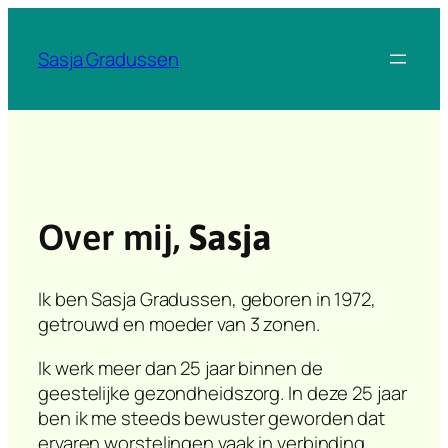
Ga
naar
Sasja Gradussen
de
inhoud
Over mij,
Sasja
Ik ben Sasja Gradussen, geboren in 1972,
getrouwd en moeder van 3 zonen.
Ik werk meer dan 25 jaar binnen de
geestelijke gezondheidszorg. In deze 25 jaar
ben ik me steeds bewuster geworden dat
ervaren worstelingen vaak in verbinding